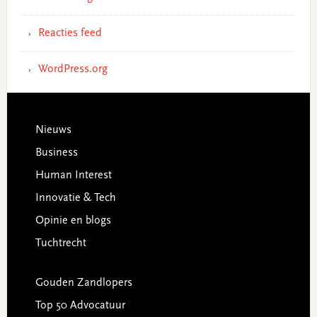
Reacties feed
WordPress.org
Footer
Nieuws
Business
Human Interest
Innovatie & Tech
Opinie en blogs
Tuchtrecht
Gouden Zandlopers
Top 50 Advocatuur