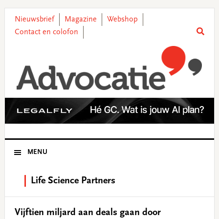
Skip
Skip
Skip
Skip
to
to
to
to
Nieuwsbrief
Magazine
Webshop
primary
main
primary
footer
Contact en colofon
navigation
content
sidebar
MENU
Life Science Partners
Vijftien miljard aan deals gaan door