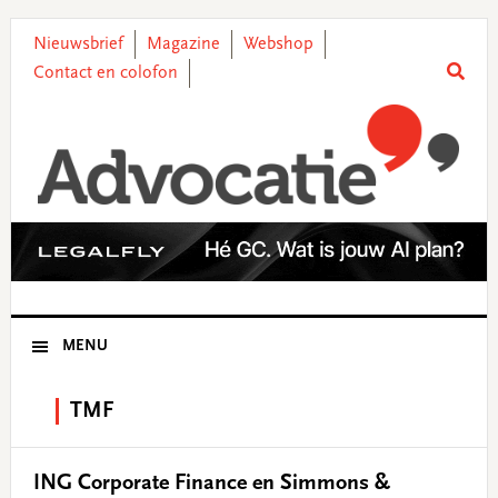
Skip
Skip
Skip
Skip
to
to
to
to
Nieuwsbrief
Magazine
Webshop
primary
main
primary
footer
Contact en colofon
navigation
content
sidebar
MENU
TMF
ING Corporate Finance en Simmons &