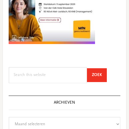
Search
SEARCH
ZOEK
this
website
ARCHIEVEN
Archieven