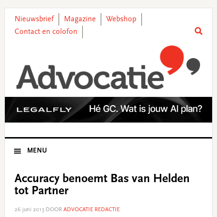
Skip
Skip
Skip
Skip
to
to
to
to
Nieuwsbrief
Magazine
Webshop
primary
main
primary
footer
Contact en colofon
navigation
content
sidebar
MENU
Accuracy benoemt Bas van Helden
tot Partner
26 juni 2013
DOOR
ADVOCATIE REDACTIE