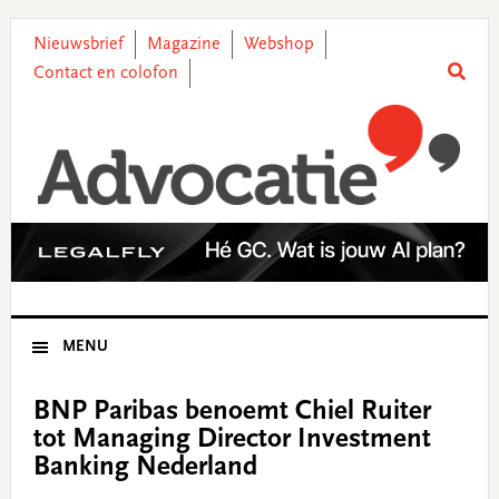
Skip
Skip
Skip
Skip
to
to
to
to
Nieuwsbrief
Magazine
Webshop
primary
main
primary
footer
Contact en colofon
navigation
content
sidebar
MENU
BNP Paribas benoemt Chiel Ruiter
tot Managing Director Investment
Banking Nederland