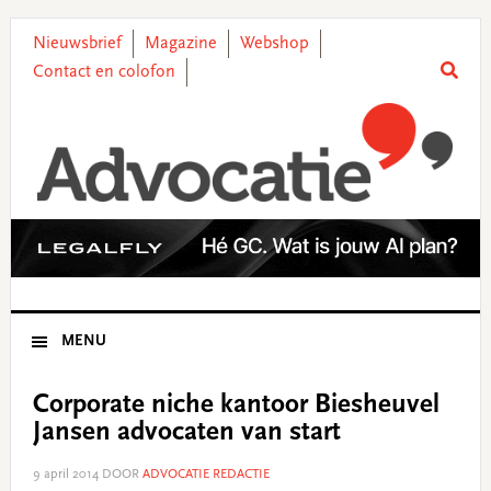
Skip
Skip
Skip
Skip
to
to
to
to
Nieuwsbrief
Magazine
Webshop
primary
main
primary
footer
Contact en colofon
navigation
content
sidebar
MENU
Corporate niche kantoor Biesheuvel
Jansen advocaten van start
9 april 2014
DOOR
ADVOCATIE REDACTIE