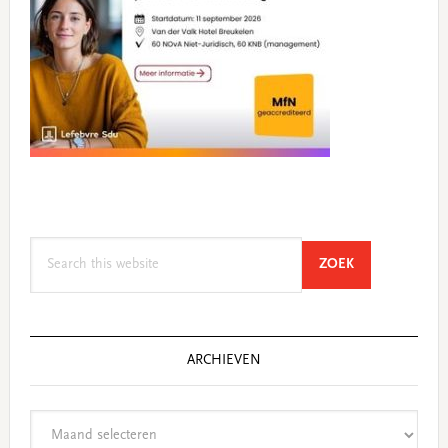
Search
SEARCH
ZOEK
this
website
ARCHIEVEN
Archieven