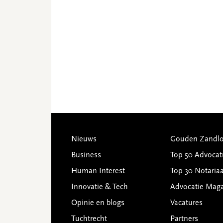
Footer
Nieuws
Gouden Zandlo
Business
Top 50 Advocat
Human Interest
Top 30 Notariaa
Innovatie & Tech
Advocatie Mag
Opinie en blogs
Vacatures
Tuchtrecht
Partners