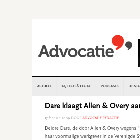
Skip
Skip
Skip
Skip
to
to
to
to
primary
main
primary
footer
navigation
content
sidebar
ACTUEEL
AI, TECH & LEGAL
PODCASTS
DE ST
Dare klaagt Allen & Overy aa
17 februari 2009
DOOR
ADVOCATIE REDACTIE
Deidre Dare, de door Allen & Overy wegens “
haar voormalige werkgever in de Verenigde S