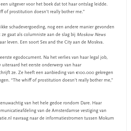
 een uitgever voor het boek dat tot haar ontslag leidde.
ff of prostitution doesn’t really bother me.”
 dikke schadevergoeding, nog een andere manier gevonden
 ze gaat als columniste aan de slag bij
Moskow News
ar leven. Een soort Sex and the City aan de Moskva.
s eerste egodocument. Na het verlies van haar legal job,
ow uiteraard het eerste onderwerp van haar
hrijft ze. Ze heeft een aanbieding van €100.000 gekregen
gen. “The whiff of prostitution doesn’t really bother me,”
e zenuwachtig van het hele gedoe rondom Dare. Haar
mmunicatieafdeling van de Amsterdamse vestiging van
catie.nl navraag naar de informatiestromen tussen Mokum