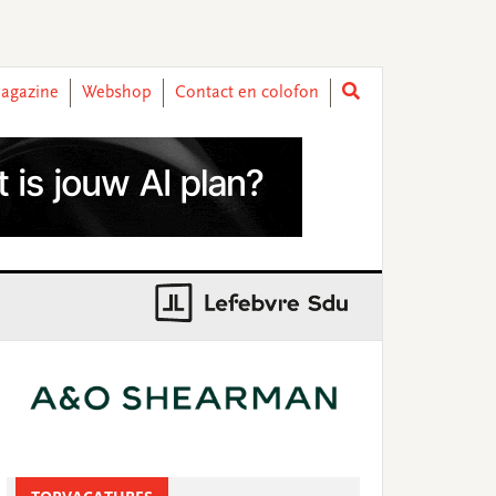
agazine
Webshop
Contact en colofon
rimary
idebar