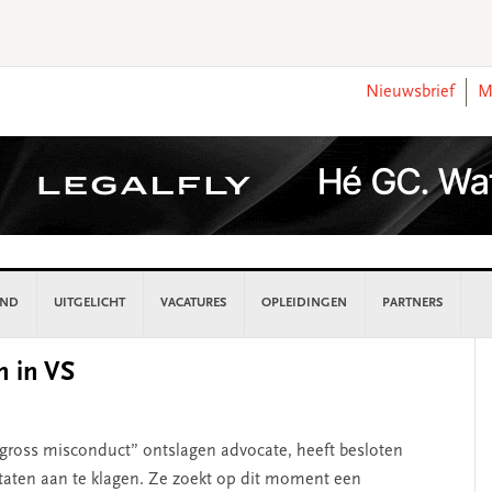
Nieuwsbrief
M
AND
UITGELICHT
VACATURES
OPLEIDINGEN
PARTNERS
P
n in VS
S
gross misconduct” ontslagen advocate, heeft besloten
taten aan te klagen. Ze zoekt op dit moment een