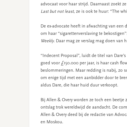
advocaat voor haar strijd. Daarnaast zoekt ze
Last but not least
, ze is ook te huur: “The whi
De ex-advocate heeft in afwachting van een
om haar “sigarettenverslaving te bekostigen”:
Weekly
. Daar mag ze verslag mag doen van ha
“Indecent Proposal”, luidt de titel van Dare’
goed voor £150.000 per jaar, is haar cash fl
beslommeringen. Maar redding is nabij, zo sc
om enige tijd met een aanbidder door te bren
aldus Dare, die haar huid duur verkoopt.
Bij Allen & Overy worden ze toch een beetj
ontslag trok wereldwijd de aandacht. De co
Allen & Overy deed bij de redactie van Advo
en Moskou.