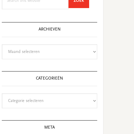
SEARCH
ZOEK
this
website
ARCHIEVEN
Archieven
CATEGORIEËN
Categorieën
META