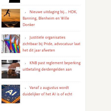
Nieuwe uitdaging bij… HDK,
Banning, Blenheim en Wille
Donker
Justitiële organisaties
zichtbaar bij Pride, advocatuur laat
het dit jaar afweten
KNB past reglement beperking
uitbetaling derdengelden aan
Vanaf 2 augustus wordt
duidelijker of het AI is of echt