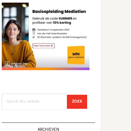
Search
SEARCH
ZOEK
this
website
ARCHIEVEN