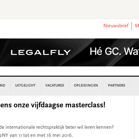
Nieuwsbrief
M
AND
UITGELICHT
VACATURES
OPLEIDINGEN
PARTNERS
P
dens onze vijfdaagse masterclass!
S
de internationale rechtspraktijk beter wil leren kennen?
B2NY van 11 tot en met 16 mei 2016.