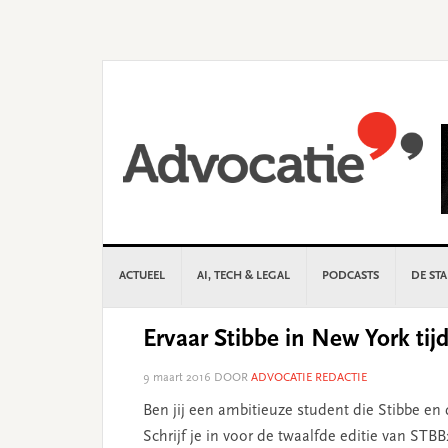
Skip
Skip
Skip
Skip
to
to
to
to
primary
main
primary
footer
navigation
content
sidebar
ACTUEEL
AI, TECH & LEGAL
PODCASTS
DE ST
Ervaar Stibbe in New York tij
9 maart 2016
DOOR
ADVOCATIE REDACTIE
Ben jij een ambitieuze student die Stibbe en 
Schrijf je in voor de twaalfde editie van STB