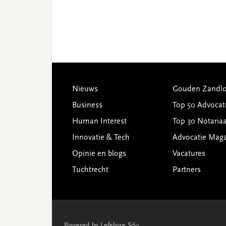
Footer
Nieuws
Gouden Zandlo
Business
Top 50 Advocat
Human Interest
Top 30 Notariaa
Innovatie & Tech
Advocatie Mag
Opinie en blogs
Vacatures
Tuchtrecht
Partners
Powered by Lefebvre Sdu