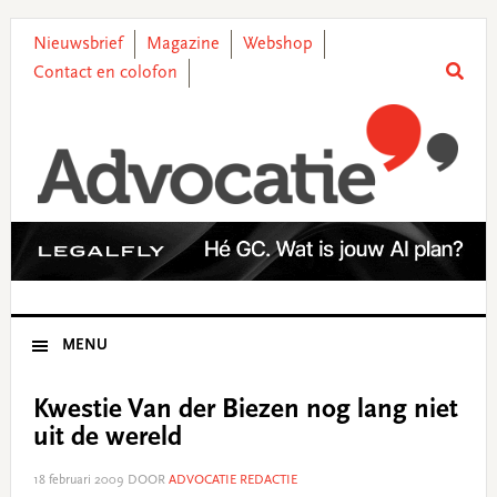
Skip
Skip
Skip
Skip
to
to
to
to
Nieuwsbrief
Magazine
Webshop
primary
main
primary
footer
Contact en colofon
navigation
content
sidebar
MENU
Kwestie Van der Biezen nog lang niet
uit de wereld
18 februari 2009
DOOR
ADVOCATIE REDACTIE