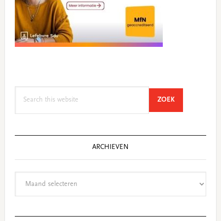
Search
SEARCH
ZOEK
this
website
ARCHIEVEN
Archieven