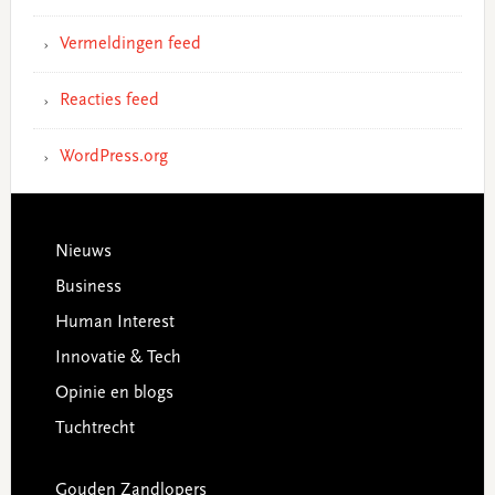
Vermeldingen feed
Reacties feed
WordPress.org
Footer
Nieuws
Business
Human Interest
Innovatie & Tech
Opinie en blogs
Tuchtrecht
Gouden Zandlopers