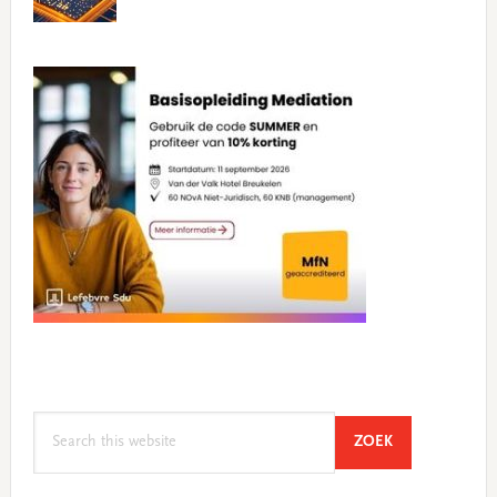
Search
SEARCH
ZOEK
this
website