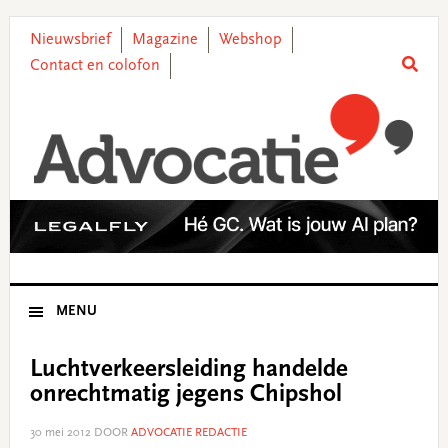
Skip
Skip
Skip
Skip
to
to
to
to
Nieuwsbrief
Magazine
Webshop
primary
main
primary
footer
Contact en colofon
navigation
content
sidebar
MENU
Luchtverkeersleiding handelde
onrechtmatig jegens Chipshol
30 mei 2012
DOOR
ADVOCATIE REDACTIE