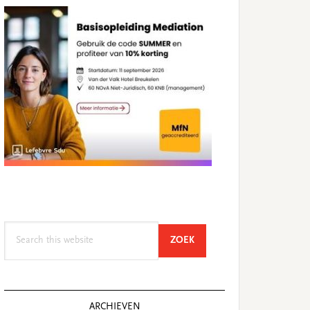
Search
SEARCH
ZOEK
this
website
ARCHIEVEN