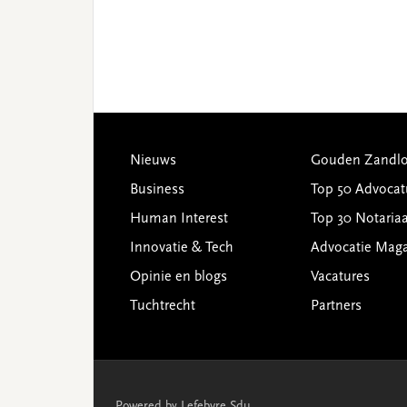
Footer
Nieuws
Gouden Zandlo
Business
Top 50 Advocat
Human Interest
Top 30 Notariaa
Innovatie & Tech
Advocatie Mag
Opinie en blogs
Vacatures
Tuchtrecht
Partners
Powered by Lefebvre Sdu