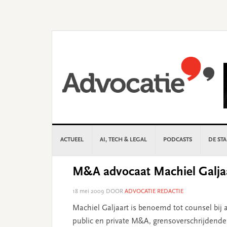
Skip
Skip
Skip
Skip
to
to
to
to
primary
main
primary
footer
navigation
content
sidebar
ACTUEEL
AI, TECH & LEGAL
PODCASTS
DE ST
M&A advocaat Machiel Galjaa
18 mei 2009
DOOR
ADVOCATIE REDACTIE
Machiel Galjaart is benoemd tot counsel bij a
public en private M&A, grensoverschrijdende