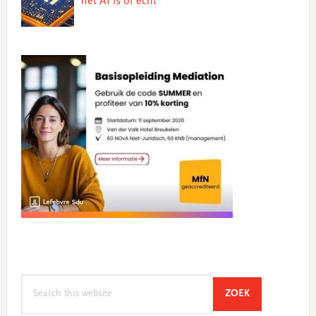
het AI is of echt
Search
SEARCH
ZOEK
this