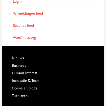
Login
Vermeldingen feed
Reacties feed
WordPress.org
Footer
Nieuws
Business
Human Interest
Innovatie & Tech
Opinie en blogs
Tuchtrecht