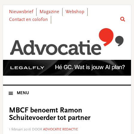
Skip
Skip
Skip
Skip
to
to
to
to
Nieuwsbrief
Magazine
Webshop
primary
main
primary
footer
Contact en colofon
navigation
content
sidebar
MENU
MBCF benoemt Ramon
Schuitevoerder tot partner
1 februari 2016
DOOR
ADVOCATIE REDACTIE