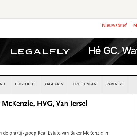
Nieuwsbrief
M
AND
UITGELICHT
VACATURES
OPLEIDINGEN
PARTNERS
P
 McKenzie, HVG, Van Iersel
S
 de praktijkgroep Real Estate van Baker McKenzie in