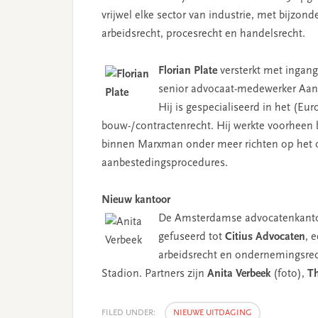
vrijwel elke sector van industrie, met bijzo
arbeidsrecht, procesrecht en handelsrecht.
Florian Plate
versterkt met ingang
senior advocaat-medewerker Aanb
Hij is gespecialiseerd in het (Eu
bouw-/contractenrecht. Hij werkte voorheen b
binnen Marxman onder meer richten op het o
aanbestedingsprocedures.
Nieuw kantoor
De Amsterdamse advocatenkantor
gefuseerd tot
Citius Advocaten
, 
arbeidsrecht en ondernemingsrec
Stadion. Partners zijn
Anita Verbeek
(foto),
Th
FILED UNDER:
NIEUWE UITDAGING