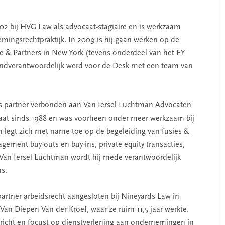
002 bij HVG Law als advocaat-stagiaire en is werkzaam
mingsrechtpraktijk. In 2009 is hij gaan werken op de
& Partners in New York (tevens onderdeel van het EY
eindverantwoordelijk werd voor de Desk met een team van
ls partner verbonden aan Van Iersel Luchtman Advocaten
ocaat sinds 1988 en was voorheen onder meer werkzaam bij
 legt zich met name toe op de begeleiding van fusies &
ement buy-outs en buy-ins, private equity transacties,
 Van Iersel Luchtman wordt hij mede verantwoordelijk
ns.
partner arbeidsrecht aangesloten bij Nineyards Law in
an Diepen Van der Kroef, waar ze ruim 11,5 jaar werkte.
richt en focust op dienstverlening aan ondernemingen in