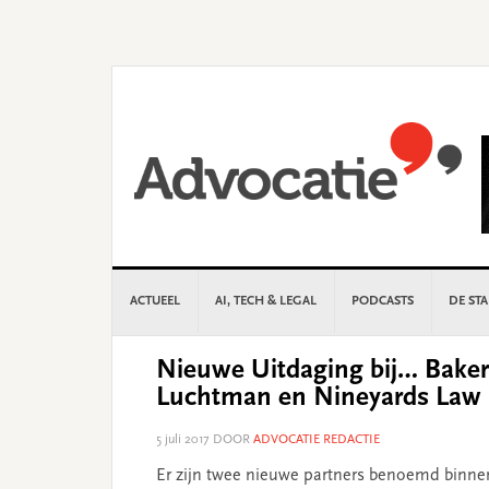
Skip
Skip
Skip
Skip
to
to
to
to
primary
main
primary
footer
navigation
content
sidebar
ACTUEEL
AI, TECH & LEGAL
PODCASTS
DE ST
Nieuwe Uitdaging bij… Baker
Luchtman en Nineyards Law
5 juli 2017
DOOR
ADVOCATIE REDACTIE
Er zijn twee nieuwe partners benoemd binnen