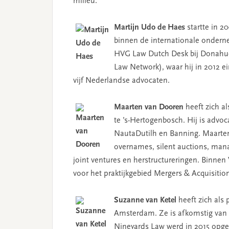
milieu.
Martijn Udo de Haes
startte in 2
binnen de internationale onderne
HVG Law Dutch Desk bij Donahue 
Law Network), waar hij in 2012 
vijf Nederlandse advocaten.
Maarten van Dooren
heeft zich a
te ’s-Hertogenbosch. Hij is adv
NautaDutilh en Banning. Maarten
overnames, silent auctions, manag
joint ventures en herstructureringen. Binnen
voor het praktijkgebied Mergers & Acquisitio
Suzanne van Ketel
heeft zich als 
Amsterdam. Ze is afkomstig van V
Nineyards Law werd in 2015 opge