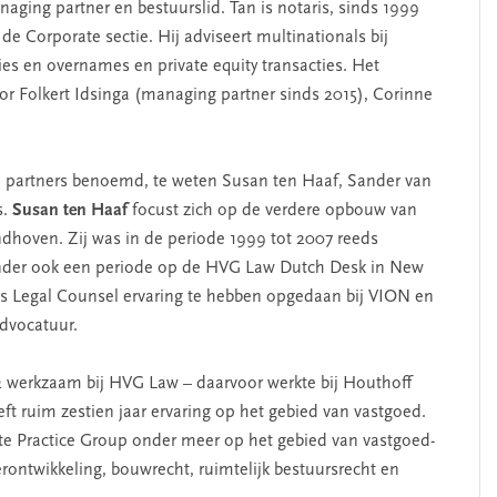
aging partner en bestuurslid. Tan is notaris, sinds 1999
e Corporate sectie. Hij adviseert multinationals bij
ies en overnames en private equity transacties. Het
 Folkert Idsinga (managing partner sinds 2015), Corinne
ie partners benoemd, te weten Susan ten Haaf, Sander van
s.
Susan ten Haaf
focust zich op de verdere opbouw van
dhoven. Zij was in de periode 1999 tot 2007 reeds
nder ook een periode op de HVG Law Dutch Desk in New
ls Legal Counsel ervaring te hebben opgedaan bij VION en
advocatuur.
2 werkzaam bij HVG Law – daarvoor werkte bij Houthoff
t ruim zestien jaar ervaring op het gebied van vastgoed.
ate Practice Group onder meer op het gebied van vastgoed-
erontwikkeling, bouwrecht, ruimtelijk bestuursrecht en