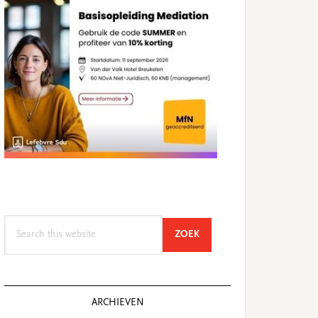
Search
SEARCH
ZOEK
this
website
ARCHIEVEN