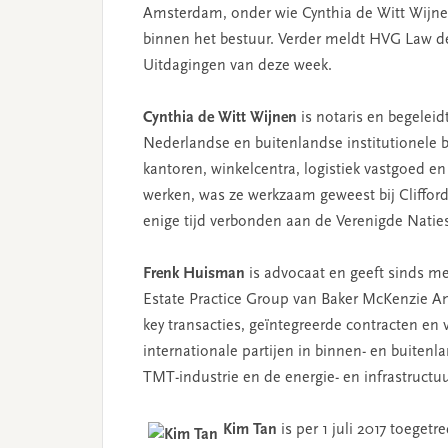
Amsterdam, onder wie Cynthia de Witt Wijnen
binnen het bestuur. Verder meldt HVG Law d
Uitdagingen van deze week.
Cynthia de Witt Wijnen
is notaris en begelei
Nederlandse en buitenlandse institutionele b
kantoren, winkelcentra, logistiek vastgoed e
werken, was ze werkzaam geweest bij Cliffo
enige tijd verbonden aan de Verenigde Natie
Frenk Huisman
is advocaat en geeft sinds m
Estate Practice Group van Baker McKenzie Am
key transacties, geïntegreerde contracten en 
internationale partijen in binnen- en buitenl
TMT-industrie en de energie- en infrastructuu
Kim Tan
is per 1 juli 2017 toege