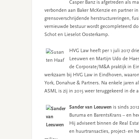
Casper Banz is afgetreden als man
verbonden aan Baker McKenzie en partner in d
grensoverschrijdende herstructureringen, fus
vernieuwde bestuur wordt gecompleteerd door
Schot en Lieselot Oosterkamp.
HVG Law heeft per 1 juli 2017 dr
Leeuwen en Martijn Udo de Hae
de Corporate/M&A praktijk in Ein
werkzaam bij HVG Law in Eindhoven, waaro
York, Donahue & Partners. Na enkele jaren a
ASML is zij in 2015 weer teruggekeerd in de 
Sander van Leeuwen
is sinds 201
Buruma en BarentsKrans – en heef
Hij adviseert binnen de Real Est
en huurtransacties, project- en h