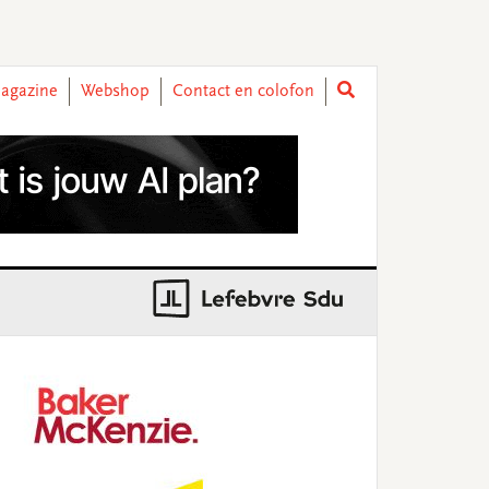
agazine
Webshop
Contact en colofon
rimary
idebar