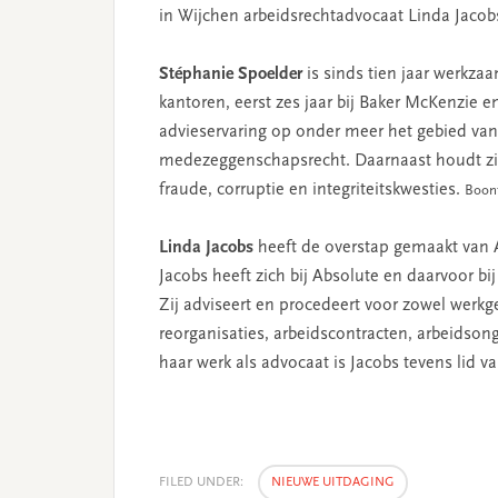
in Wijchen arbeidsrechtadvocaat Linda Jaco
Stéphanie Spoelder
is sinds tien jaar werkzaa
kantoren, eerst zes jaar bij Baker McKenzie e
advieservaring op onder meer het gebied van
medezeggenschapsrecht. Daarnaast houdt zij 
fraude, corruptie en integriteitskwesties.
Boont
Linda Jacobs
heeft de overstap gemaakt van 
Jacobs heeft zich bij Absolute en daarvoor bi
Zij adviseert en procedeert voor zowel werk
reorganisaties, arbeidscontracten, arbeidson
haar werk als advocaat is Jacobs tevens li
FILED UNDER:
NIEUWE UITDAGING