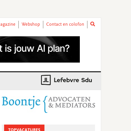
agazine
Webshop
Contact en colofon
rimary
idebar
TOPVACATURES