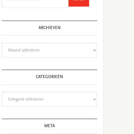
this
website
ARCHIEVEN
Archieven
CATEGORIEËN
Categorieën
META