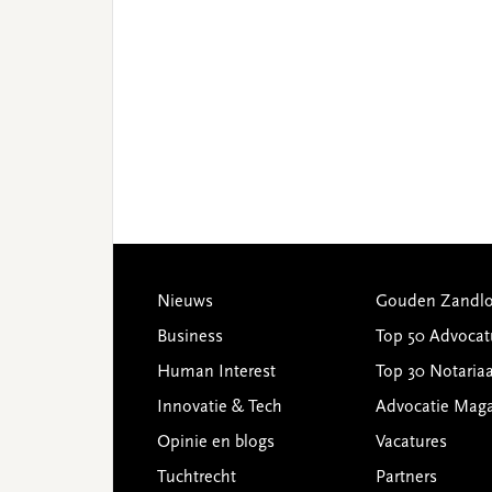
Footer
Nieuws
Gouden Zandlo
Business
Top 50 Advocat
Human Interest
Top 30 Notariaa
Innovatie & Tech
Advocatie Mag
Opinie en blogs
Vacatures
Tuchtrecht
Partners