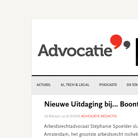
Skip
Skip
Skip
Skip
to
to
to
to
primary
main
primary
footer
navigation
content
sidebar
ACTUEEL
AI, TECH & LEGAL
PODCASTS
DE ST
Nieuwe Uitdaging bij… Boont
28 februari 2018
DOOR
ADVOCATIE REDACTIE
Arbeidsrechtadvocaat Stéphanie Spoelder slui
Amsterdam, het grootste arbeidsrecht niche