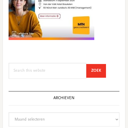
Search
SEARCH
ZOEK
this
website
ARCHIEVEN
Archieven