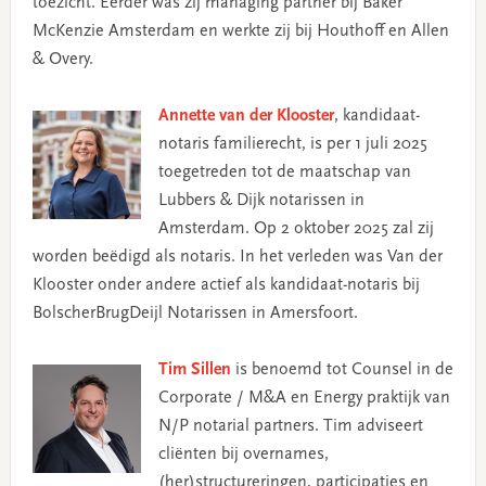
toezicht. Eerder was zij managing partner bij Baker
McKenzie Amsterdam en werkte zij bij Houthoff en Allen
& Overy.
Annette van der Klooster
, kandidaat-
notaris familierecht, is per 1 juli 2025
toegetreden tot de maatschap van
Lubbers & Dijk notarissen in
Amsterdam. Op 2 oktober 2025 zal zij
worden beëdigd als notaris. In het verleden was Van der
Klooster onder andere actief als kandidaat-notaris bij
BolscherBrugDeijl Notarissen in Amersfoort.
Tim Sillen
is benoemd tot Counsel in de
Corporate / M&A en Energy praktijk van
N/P notarial partners. Tim adviseert
cliënten bij overnames,
(her)structureringen, participaties en