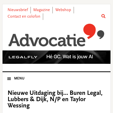
Skip
Skip
Skip
Skip
to
to
to
to
Nieuwsbrief
Magazine
Webshop
primary
main
primary
footer
Contact en colofon
navigation
content
sidebar
MENU
Nieuwe Uitdaging bij… Buren Legal,
Lubbers & Dijk, N/P en Taylor
Wessing