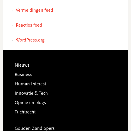
Vermeldingen feed
Reacties feed
WordPress.org
Footer
Nieuws
Business
Human Interest
Innovatie & Tech
Opinie en blogs
Tuchtrecht
Gouden Zandlopers