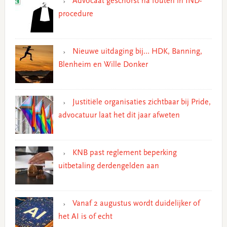
Advocaat geschorst na fouten in IND-
procedure
Nieuwe uitdaging bij… HDK, Banning,
Blenheim en Wille Donker
Justitiële organisaties zichtbaar bij Pride,
advocatuur laat het dit jaar afweten
KNB past reglement beperking
uitbetaling derdengelden aan
Vanaf 2 augustus wordt duidelijker of
het AI is of echt