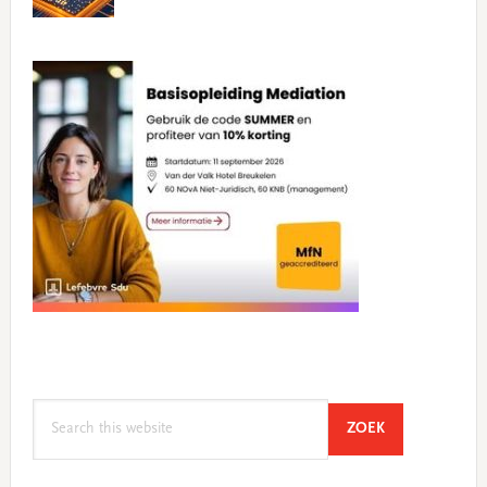
Search
SEARCH
ZOEK
this
website