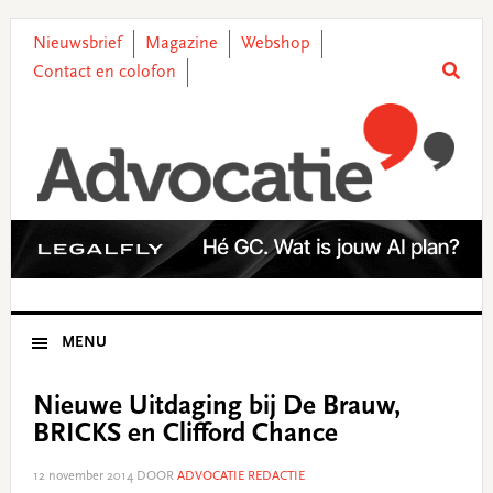
Skip
Skip
Skip
Skip
to
to
to
to
Nieuwsbrief
Magazine
Webshop
primary
main
primary
footer
Contact en colofon
navigation
content
sidebar
MENU
Nieuwe Uitdaging bij De Brauw,
BRICKS en Clifford Chance
12 november 2014
DOOR
ADVOCATIE REDACTIE