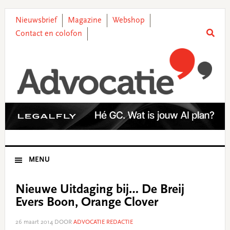
Skip
Skip
Skip
Skip
to
to
to
to
Nieuwsbrief
Magazine
Webshop
primary
main
primary
footer
Contact en colofon
navigation
content
sidebar
MENU
Nieuwe Uitdaging bij… De Breij
Evers Boon, Orange Clover
26 maart 2014
DOOR
ADVOCATIE REDACTIE