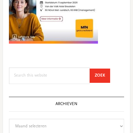
Search
SEARCH
ZOEK
this
website
ARCHIEVEN
Archieven