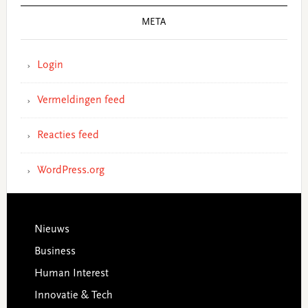
META
Login
Vermeldingen feed
Reacties feed
WordPress.org
Footer
Nieuws
Business
Human Interest
Innovatie & Tech