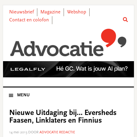
Skip
Skip
Skip
Skip
to
to
to
to
Nieuwsbrief
Magazine
Webshop
primary
main
primary
footer
Contact en colofon
navigation
content
sidebar
MENU
Nieuwe Uitdaging bij… Eversheds
Faasen, Linklaters en Finnius
14 mei 2013
DOOR
ADVOCATIE REDACTIE