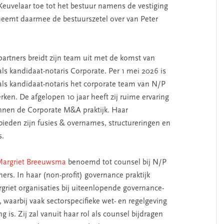
 Keuvelaar toe tot het bestuur namens de vestiging
 neemt daarmee de bestuurszetel over van Peter
partners breidt zijn team uit met de komst van
ls kandidaat-notaris Corporate. Per 1 mei 2026 is
 als kandidaat-notaris het corporate team van N/P
ken. De afgelopen 10 jaar heeft zij ruime ervaring
nen de Corporate M&A praktijk. Haar
ieden zijn fusies & overnames, structureringen en
s.
Margriet Breeuwsma
benoemd tot counsel bij N/P
ners. In haar (non-profit) governance praktijk
griet organisaties bij uiteenlopende governance-
 waarbij vaak sectorspecifieke wet- en regelgeving
g is. Zij zal vanuit haar rol als counsel bijdragen