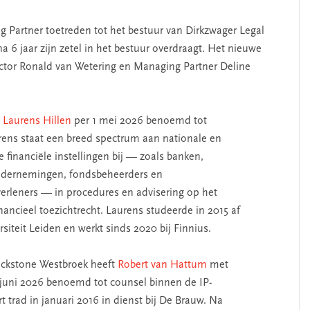
ng Partner toetreden tot het bestuur van Dirkzwager Legal
na 6 jaar zijn zetel in het bestuur overdraagt. Het nieuwe
ector Ronald van Wetering en Managing Partner Deline
t
Laurens Hillen
per 1 mei 2026 benoemd tot
rens staat een breed spectrum aan nationale en
e financiële instellingen bij — zoals banken,
ndernemingen, fondsbeheerders en
verleners — in procedures en advisering op het
nancieel toezichtrecht. Laurens studeerde in 2015 af
siteit Leiden en werkt sinds 2020 bij Finnius.
ckstone Westbroek heeft
Robert van Hattum
met
 juni 2026 benoemd tot counsel binnen de IP-
rt trad in januari 2016 in dienst bij De Brauw. Na