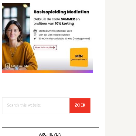
Search
SEARCH
ZOEK
this
website
ARCHIEVEN