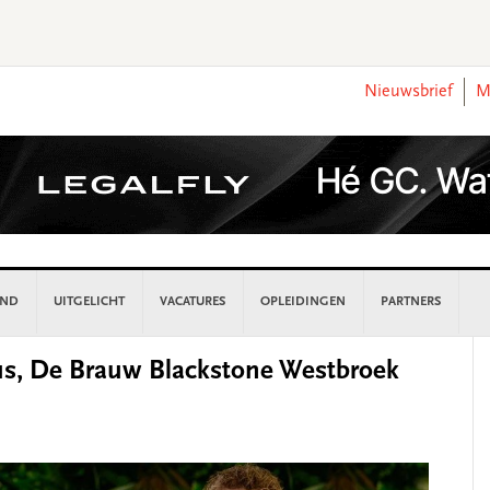
Nieuwsbrief
M
AND
UITGELICHT
VACATURES
OPLEIDINGEN
PARTNERS
P
us, De Brauw Blackstone Westbroek
S