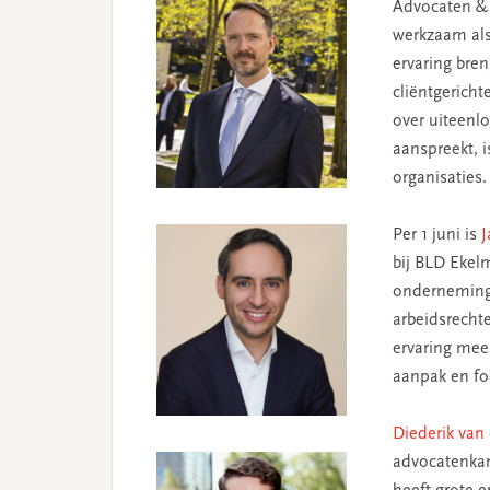
Advocaten & 
werkzaam als
ervaring bren
cliëntgericht
over uiteenl
aanspreekt, 
organisaties.
Per 1 juni is
J
bij BLD Ekel
onderneminge
arbeidsrechte
ervaring mee
aanpak en fo
Diederik van 
advocatenkan