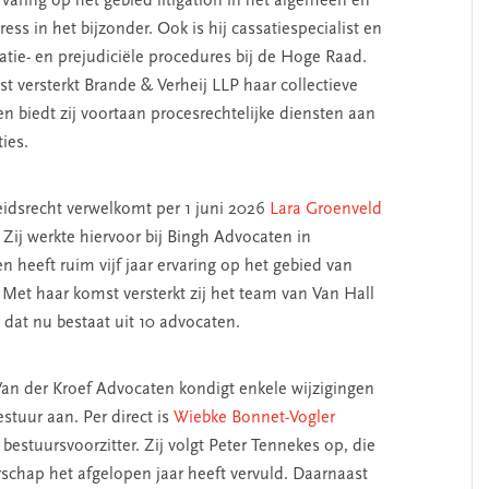
rvaring op het gebied litigation in het algemeen en
dress in het bijzonder. Ook is hij cassatiespecialist en
satie- en prejudiciële procedures bij de Hoge Raad.
t versterkt Brande & Verheij LLP haar collectieve
 en biedt zij voortaan procesrechtelijke diensten aan
ties.
eidsrecht verwelkomt per 1 juni 2026
Lara Groenveld
 Zij werkte hiervoor bij Bingh Advocaten in
 heeft ruim vijf jaar ervaring op het gebied van
 Met haar komst versterkt zij het team van Van Hall
 dat nu bestaat uit 10 advocaten.
an der Kroef Advocaten kondigt enkele wijzigingen
stuur aan. Per direct is
Wiebke Bonnet-Vogler
estuursvoorzitter. Zij volgt Peter Tennekes op, die
rschap het afgelopen jaar heeft vervuld. Daarnaast