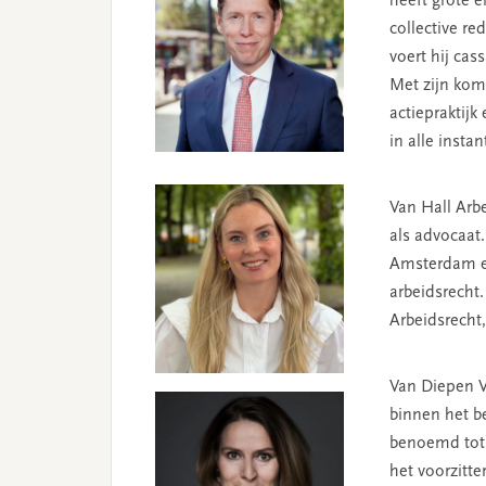
heeft grote e
collective re
voert hij cas
Met zijn koms
actiepraktijk
in alle instan
Van Hall Arb
als advocaat.
Amsterdam en
arbeidsrecht.
Arbeidsrecht,
Van Diepen V
binnen het be
benoemd tot b
het voorzitte