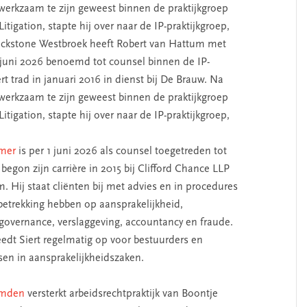
 werkzaam te zijn geweest binnen de praktijkgroep
tigation, stapte hij over naar de IP-praktijkgroep,
ckstone Westbroek heeft Robert van Hattum met
 juni 2026 benoemd tot counsel binnen de IP-
ert trad in januari 2016 in dienst bij De Brauw. Na
 werkzaam te zijn geweest binnen de praktijkgroep
tigation, stapte hij over naar de IP-praktijkgroep,
amer
is per 1 juni 2026 als counsel toegetreden tot
t begon zijn carrière in 2015 bij Clifford Chance LLP
 Hij staat cliënten bij met advies en in procedures
 betrekking hebben op aansprakelijkheid,
 governance, verslaggeving, accountancy en fraude.
eedt Siert regelmatig op voor bestuurders en
en in aansprakelijkheidszaken.
Emden
versterkt arbeidsrechtpraktijk van Boontje