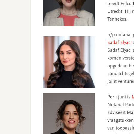
treedt Eelco
Utrecht. Hij
Tennekes.
n/p notarial 
Sadaf Elyaci
a
Sadaf Elyaci
komen verster
opgedaan bin
aandachtsgeb
joint venture
Per 1 juni is
Notarial Part
adviseert Mar
vraagstukken,
van toepassin