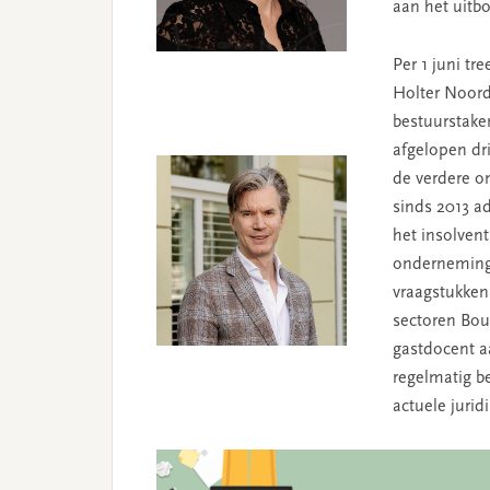
aan het uitb
Per 1 juni tr
Holter Noor
bestuurstake
afgelopen dri
de verdere on
sinds 2013 ad
het insolvent
onderneminge
vraagstukken.
sectoren Bou
gastdocent a
regelmatig be
actuele jurid