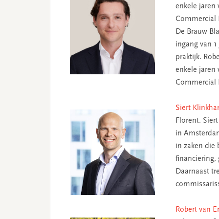
enkele jaren
Commercial Li
De Brauw Bla
ingang van 1
praktijk. Rob
enkele jaren
Commercial Li
Siert Klinkh
Florent. Sier
in Amsterdam.
in zaken die
financiering,
Daarnaast tr
commissariss
Robert van 