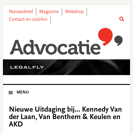
Skip
Skip
Skip
Skip
to
to
to
to
Nieuwsbrief
Magazine
Webshop
primary
main
primary
footer
Contact en colofon
navigation
content
sidebar
MENU
Nieuwe Uitdaging bij… Kennedy Van
der Laan, Van Benthem & Keulen en
AKD