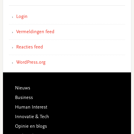
Login
Vermeldingen feed
Reacties feed
WordPress.org
Footer
Nieuws
Business
Human Interest
Innovatie & Tech
Opinie en blogs