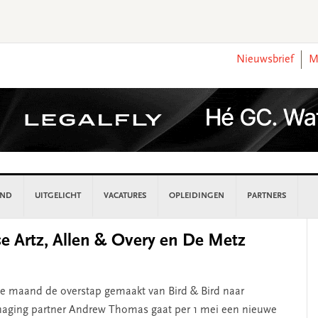
Nieuwsbrief
M
AND
UITGELICHT
VACATURES
OPLEIDINGEN
PARTNERS
P
e Artz, Allen & Overy en De Metz
S
ze maand de overstap gemaakt van Bird & Bird naar
anaging partner Andrew Thomas gaat per 1 mei een nieuwe