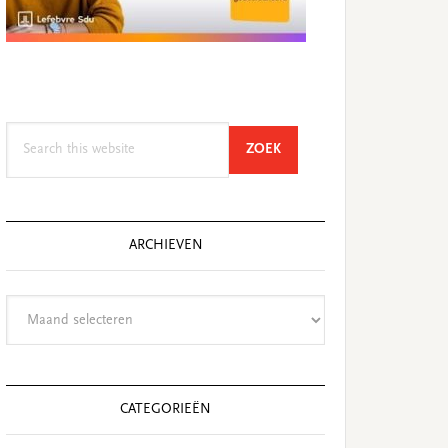
Search
SEARCH
ZOEK
this
website
ARCHIEVEN
Archieven
CATEGORIEËN