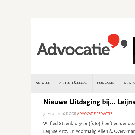
Skip
Skip
Skip
Skip
to
to
to
to
primary
main
primary
footer
navigation
content
sidebar
ACTUEEL
AI, TECH & LEGAL
PODCASTS
DE ST
Nieuwe Uitdaging bij… Leijns
30 maart 2016
DOOR
ADVOCATIE REDACTIE
Wilfred Steenbruggen (foto) heeft eerder de
Leijnse Artz. En voormalig Allen & Overy-m