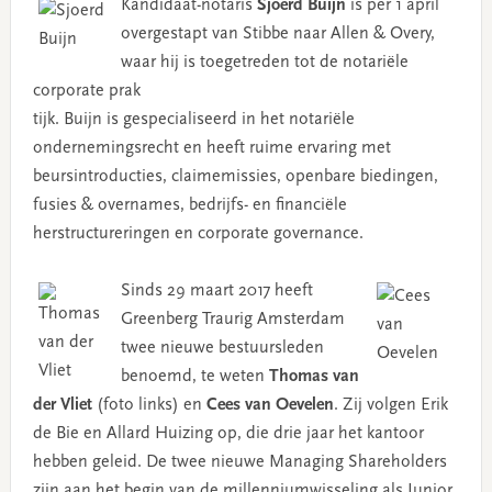
Kandidaat-notaris
Sjoerd Buijn
is per 1 april
overgestapt van Stibbe naar Allen & Overy,
waar hij is toegetreden tot de notariële
corporate prak
tijk. Buijn is gespecialiseerd in het notariële
ondernemingsrecht en heeft ruime ervaring met
beursintroducties, claimemissies, openbare biedingen,
fusies & overnames, bedrijfs- en financiële
herstructureringen en corporate governance.
Sinds 29 maart 2017 heeft
Greenberg Traurig Amsterdam
twee nieuwe bestuursleden
benoemd, te weten
Thomas van
der Vliet
(foto links) en
Cees van Oevelen
. Zij volgen Erik
de Bie en Allard Huizing op, die drie jaar het kantoor
hebben geleid. De twee nieuwe Managing Shareholders
zijn aan het begin van de millenniumwisseling als Junior