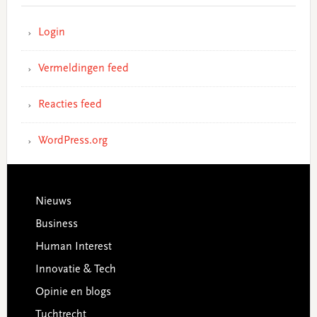
Login
Vermeldingen feed
Reacties feed
WordPress.org
Footer
Nieuws
Business
Human Interest
Innovatie & Tech
Opinie en blogs
Tuchtrecht