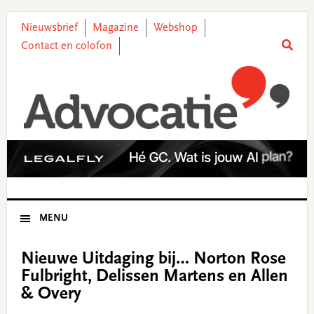
Skip
Skip
Skip
Skip
to
to
to
to
Nieuwsbrief
Magazine
Webshop
primary
main
primary
footer
Contact en colofon
navigation
content
sidebar
MENU
Nieuwe Uitdaging bij… Norton Rose
Fulbright, Delissen Martens en Allen
& Overy