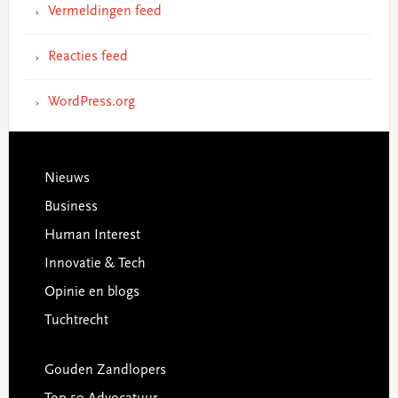
Vermeldingen feed
Reacties feed
WordPress.org
Footer
Nieuws
Business
Human Interest
Innovatie & Tech
Opinie en blogs
Tuchtrecht
Gouden Zandlopers