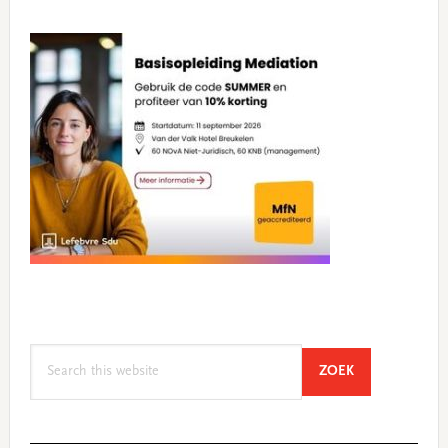
Search
SEARCH
ZOEK
this
website