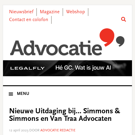
Skip
Skip
Skip
Skip
to
to
to
to
Nieuwsbrief
Magazine
Webshop
primary
main
primary
footer
Contact en colofon
navigation
content
sidebar
MENU
Nieuwe Uitdaging bij… Simmons &
Simmons en Van Traa Advocaten
12 april 2023
DOOR
ADVOCATIE REDACTIE