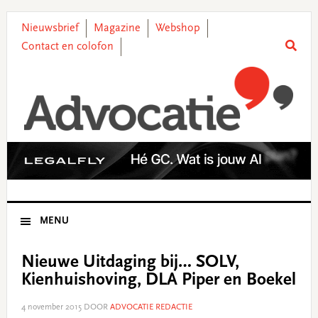
Skip
Skip
Skip
Skip
to
to
to
to
Nieuwsbrief
Magazine
Webshop
primary
main
primary
footer
Contact en colofon
navigation
content
sidebar
MENU
Nieuwe Uitdaging bij… SOLV,
Kienhuishoving, DLA Piper en Boekel
4 november 2015
DOOR
ADVOCATIE REDACTIE