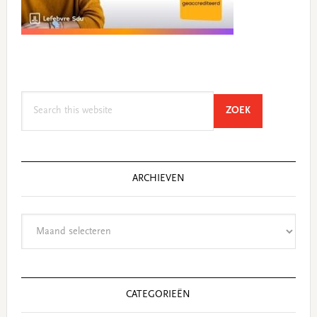
Search
SEARCH
ZOEK
this
website
ARCHIEVEN
Archieven
CATEGORIEËN