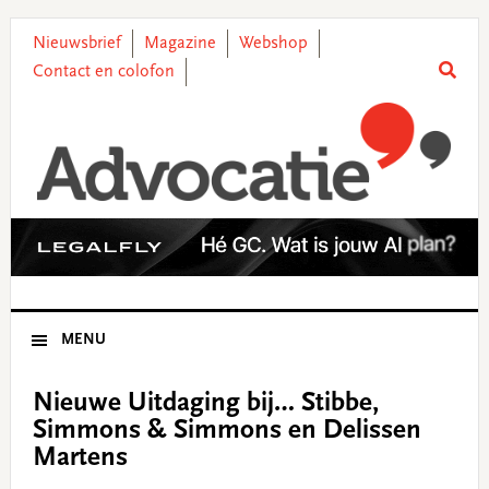
Skip
Skip
Skip
Skip
to
to
to
to
Nieuwsbrief
Magazine
Webshop
primary
main
primary
footer
Contact en colofon
navigation
content
sidebar
MENU
Nieuwe Uitdaging bij… Stibbe,
Simmons & Simmons en Delissen
Martens