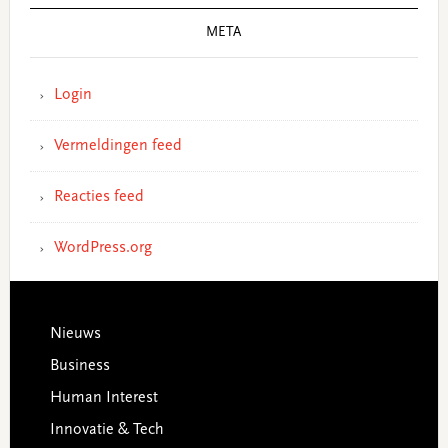
META
Login
Vermeldingen feed
Reacties feed
WordPress.org
Footer
Nieuws
Business
Human Interest
Innovatie & Tech