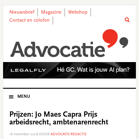
Skip
Skip
Skip
Skip
to
to
to
to
Nieuwsbrief
Magazine
Webshop
primary
main
primary
footer
Contact en colofon
navigation
content
sidebar
MENU
Prijzen: Jo Maes Capra Prijs
arbeidsrecht, ambtenarenrecht
18 november 2008
DOOR
ADVOCATIE REDACTIE