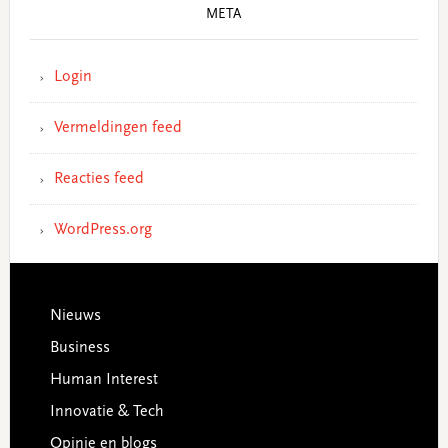
META
Login
Vermeldingen feed
Reacties feed
WordPress.org
Footer
Nieuws
Business
Human Interest
Innovatie & Tech
Opinie en blogs