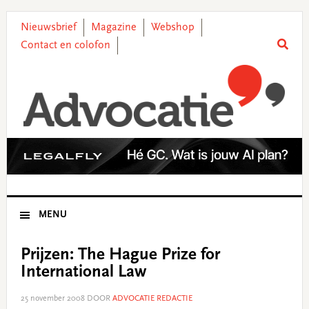
Skip
Skip
Skip
Skip
to
to
to
to
Nieuwsbrief
Magazine
Webshop
primary
main
primary
footer
Contact en colofon
navigation
content
sidebar
MENU
Prijzen: The Hague Prize for
International Law
25 november 2008
DOOR
ADVOCATIE REDACTIE