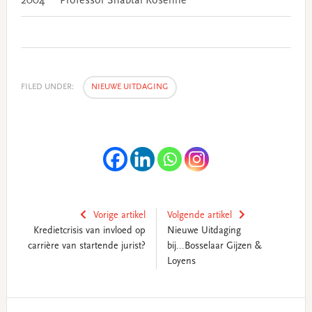
2004
Professor Shabtai Rosenne
FILED UNDER:
NIEUWE UITDAGING
Vorige artikel
Volgende artikel
Kredietcrisis van invloed op
Nieuwe Uitdaging
carrière van startende jurist?
bij...Bosselaar Gijzen &
Loyens
Primary