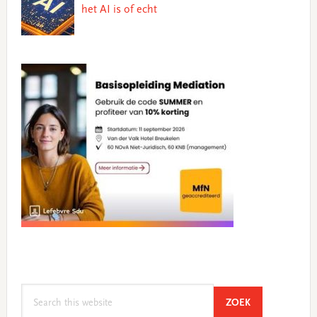
het AI is of echt
Search
SEARCH
ZOEK
this