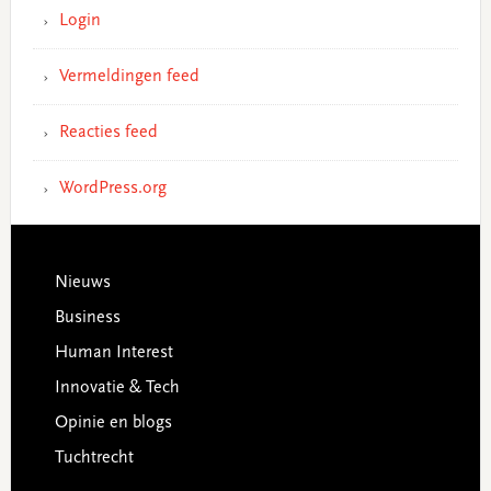
Login
Vermeldingen feed
Reacties feed
WordPress.org
Footer
Nieuws
Business
Human Interest
Innovatie & Tech
Opinie en blogs
Tuchtrecht