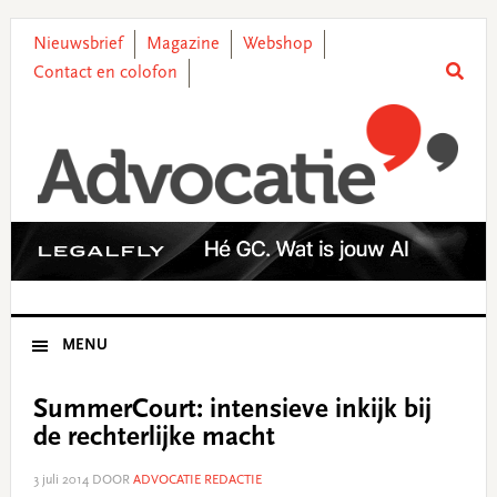
Skip
Skip
Skip
Skip
to
to
to
to
Nieuwsbrief
Magazine
Webshop
primary
main
primary
footer
Contact en colofon
navigation
content
sidebar
MENU
SummerCourt: intensieve inkijk bij
de rechterlijke macht
3 juli 2014
DOOR
ADVOCATIE REDACTIE