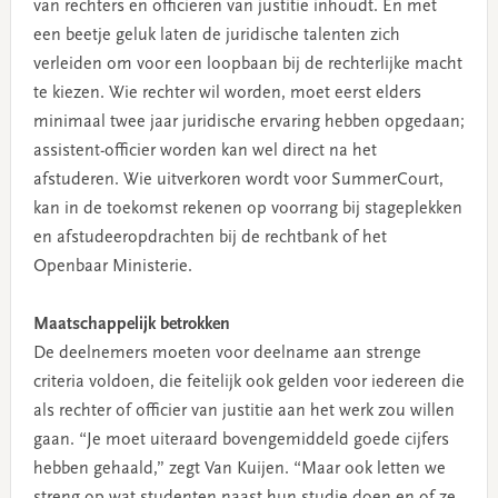
van rechters en officieren van justitie inhoudt. En met
een beetje geluk laten de juridische talenten zich
verleiden om voor een loopbaan bij de rechterlijke macht
te kiezen. Wie rechter wil worden, moet eerst elders
minimaal twee jaar juridische ervaring hebben opgedaan;
assistent-officier worden kan wel direct na het
afstuderen. Wie uitverkoren wordt voor SummerCourt,
kan in de toekomst rekenen op voorrang bij stageplekken
en afstudeeropdrachten bij de rechtbank of het
Openbaar Ministerie.
Maatschappelijk betrokken
De deelnemers moeten voor deelname aan strenge
criteria voldoen, die feitelijk ook gelden voor iedereen die
als rechter of officier van justitie aan het werk zou willen
gaan. “Je moet uiteraard bovengemiddeld goede cijfers
hebben gehaald,” zegt Van Kuijen. “Maar ook letten we
streng op wat studenten naast hun studie doen en of ze