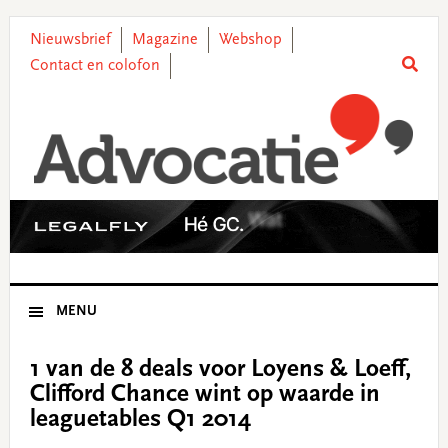
Skip
Skip
Skip
Skip
to
to
to
to
Nieuwsbrief
Magazine
Webshop
primary
main
primary
footer
Contact en colofon
navigation
content
sidebar
MENU
1 van de 8 deals voor Loyens & Loeff,
Clifford Chance wint op waarde in
leaguetables Q1 2014