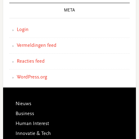
META
Login
Vermeldingen feed
Reacties feed
WordPress.org
Footer
Nieuws
Business
Human Interest
Innovatie & Tech