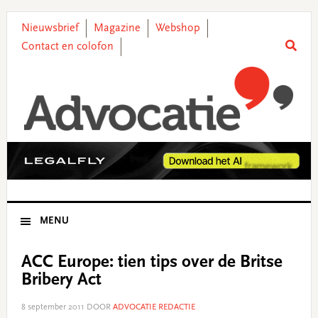
Skip
Skip
Skip
Skip
to
to
to
to
Nieuwsbrief
Magazine
Webshop
primary
main
primary
footer
Contact en colofon
navigation
content
sidebar
MENU
ACC Europe: tien tips over de Britse
Bribery Act
8 september 2011
DOOR
ADVOCATIE REDACTIE