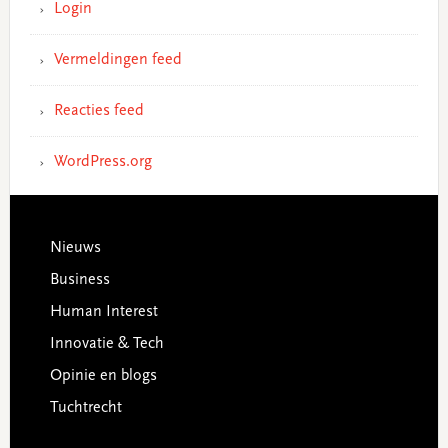
Login
Vermeldingen feed
Reacties feed
WordPress.org
Footer
Nieuws
Business
Human Interest
Innovatie & Tech
Opinie en blogs
Tuchtrecht