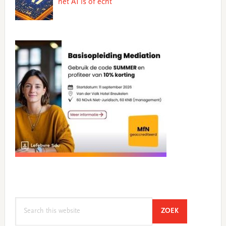
het AI is of echt
Search
SEARCH
ZOEK
this