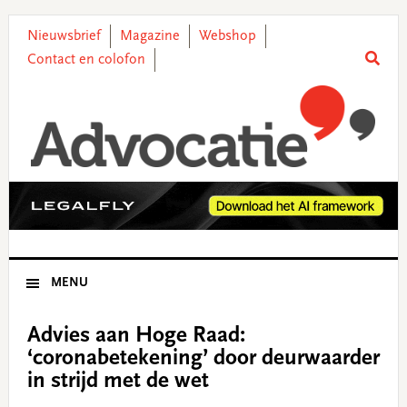
Skip
Skip
Skip
Skip
to
to
to
to
Nieuwsbrief
Magazine
Webshop
primary
main
primary
footer
Contact en colofon
navigation
content
sidebar
MENU
Advies aan Hoge Raad:
‘coronabetekening’ door deurwaarder
in strijd met de wet