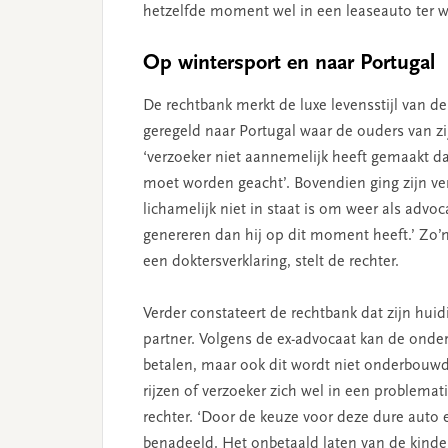
hetzelfde moment wel in een leaseauto ter wa
Op wintersport en naar Portugal
De rechtbank merkt de luxe levensstijl van de
geregeld naar Portugal waar de ouders van zi
‘verzoeker niet aannemelijk heeft gemaakt dat
moet worden geacht’. Bovendien ging zijn verw
lichamelijk niet in staat is om weer als adv
genereren dan hij op dit moment heeft.’ Zo’
een doktersverklaring, stelt de rechter.
Verder constateert de rechtbank dat zijn huidig
partner. Volgens de ex-advocaat kan de ond
betalen, maar ook dit wordt niet onderbouwd,
rijzen of verzoeker zich wel in een problemati
rechter. ‘Door de keuze voor deze dure auto e
benadeeld. Het onbetaald laten van de kinder