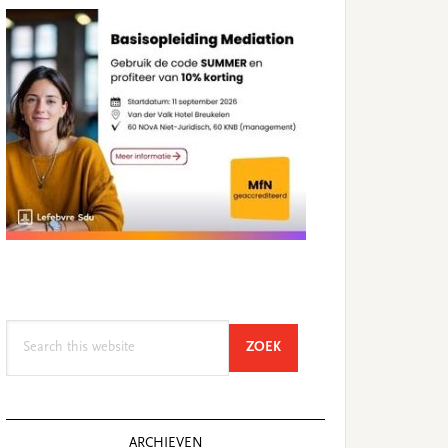
Search
SEARCH
ZOEK
this
website
ARCHIEVEN