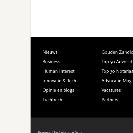
Footer
Nieuws
Gouden Zandlo
Business
Top 50 Advocat
Human Interest
Top 30 Notariaa
Innovatie & Tech
Advocatie Mag
Opinie en blogs
Vacatures
Tuchtrecht
Partners
Powered by Lefebvre Sdu