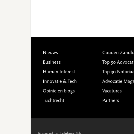
Footer
Nieuws
Gouden Zandlo
Business
Top 50 Advocat
Human Interest
Top 30 Notariaa
Innovatie & Tech
Advocatie Mag
Opinie en blogs
Vacatures
Tuchtrecht
Partners
Powered by Lefebvre Sdu