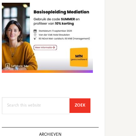
Search
SEARCH
ZOEK
this
website
ARCHIEVEN