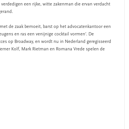
j verdedigen een rijke, witte zakenman die ervan verdacht
gerand.
el met de zaak bemoeit, barst op het advocatenkantoor een
 leugens en ras een venijnige cocktail vormen’. De
cces op Broadway, en wordt nu in Nederland geregisseerd
 Werner Kolf, Mark Rietman en Romana Vrede spelen de