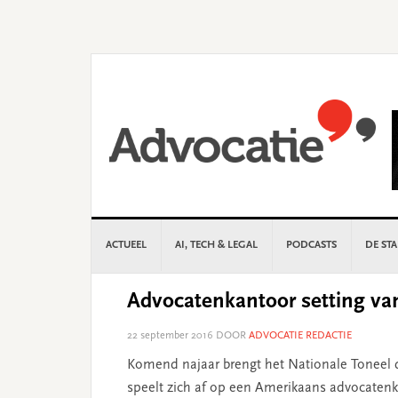
Skip
Skip
Skip
Skip
to
to
to
to
primary
main
primary
footer
navigation
content
sidebar
ACTUEEL
AI, TECH & LEGAL
PODCASTS
DE ST
Advocatenkantoor setting van
22 september 2016
DOOR
ADVOCATIE REDACTIE
Komend najaar brengt het Nationale Toneel 
speelt zich af op een Amerikaans advocatenk