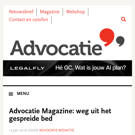
Skip
Skip
Skip
Skip
to
to
to
to
Nieuwsbrief
Magazine
Webshop
primary
main
primary
footer
Contact en colofon
navigation
content
sidebar
MENU
Advocatie Magazine: weg uit het
gespreide bed
13 juni 2016
DOOR
ADVOCATIE REDACTIE