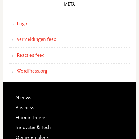
META
Login
Vermeldingen feed
Reacties feed
WordPress.org
Footer
Nieuws
Business
Human Interest
Innovatie & Tech
Opinie en blogs