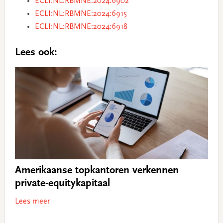
ECLI:NL:RBMNE:2024:6902
ECLI:NL:RBMNE:2024:6915
ECLI:NL:RBMNE:2024:6918
Lees ook:
Amerikaanse topkantoren verkennen
private-equitykapitaal
Lees meer