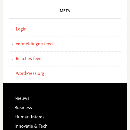
META
Login
Vermeldingen feed
Reacties feed
WordPress.org
Footer
Nieuws
Business
Human Interest
Innovatie & Tech