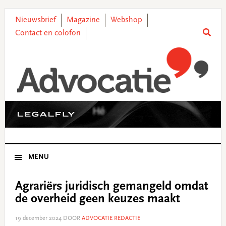
Skip
Skip
Skip
Skip
to
to
to
to
Nieuwsbrief
Magazine
Webshop
primary
main
primary
footer
Contact en colofon
navigation
content
sidebar
MENU
Agrariërs juridisch gemangeld omdat
de overheid geen keuzes maakt
19 december 2024
DOOR
ADVOCATIE REDACTIE