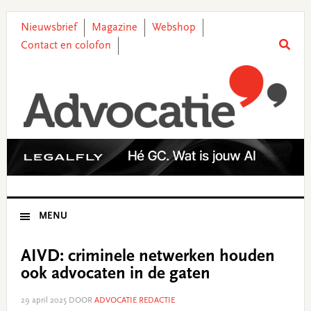
Skip
Skip
Skip
Skip
to
to
to
to
Nieuwsbrief
Magazine
Webshop
primary
main
primary
footer
Contact en colofon
navigation
content
sidebar
MENU
AIVD: criminele netwerken houden
ook advocaten in de gaten
29 april 2025
DOOR
ADVOCATIE REDACTIE