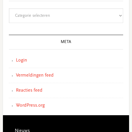
Categorieën
META
Login
Vermeldingen feed
Reacties feed
WordPress.org
Footer
Nieuws