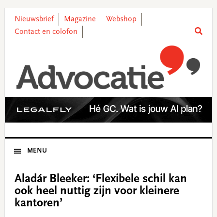
Skip
Skip
Skip
Skip
to
to
to
to
Nieuwsbrief
Magazine
Webshop
primary
main
primary
footer
Contact en colofon
navigation
content
sidebar
MENU
Aladár Bleeker: ‘Flexibele schil kan
ook heel nuttig zijn voor kleinere
kantoren’