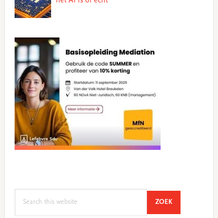
het AI is of echt
Search
SEARCH
ZOEK
this