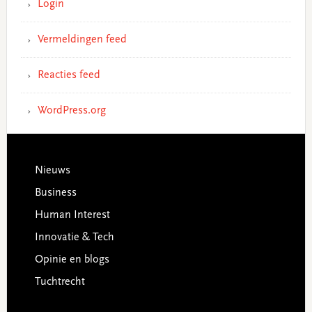
Login
Vermeldingen feed
Reacties feed
WordPress.org
Footer
Nieuws
Business
Human Interest
Innovatie & Tech
Opinie en blogs
Tuchtrecht