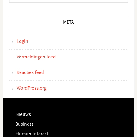
META
Login
Vermeldingen feed
Reacties feed
WordPress.org
Footer
Nieuws
Business
Human Interest