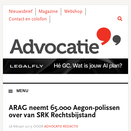
Skip
Skip
Skip
Skip
to
to
to
to
Nieuwsbrief
Magazine
Webshop
primary
main
primary
footer
Contact en colofon
navigation
content
sidebar
MENU
ARAG neemt 65.000 Aegon-polissen
over van SRK Rechtsbijstand
28 februari 2019
DOOR
ADVOCATIE REDACTIE