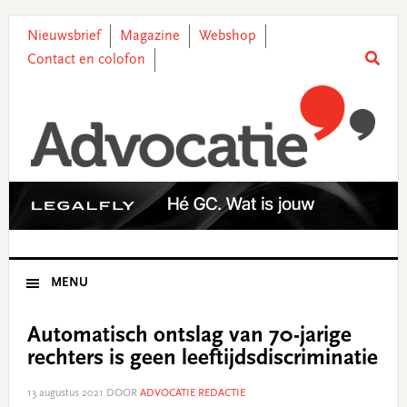
Skip
Skip
Skip
Skip
to
to
to
to
Nieuwsbrief
Magazine
Webshop
primary
main
primary
footer
Contact en colofon
navigation
content
sidebar
MENU
Automatisch ontslag van 70-jarige
rechters is geen leeftijdsdiscriminatie
13 augustus 2021
DOOR
ADVOCATIE REDACTIE