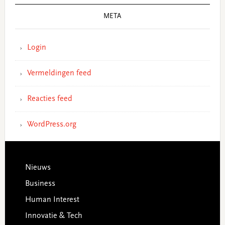
META
Login
Vermeldingen feed
Reacties feed
WordPress.org
Footer
Nieuws
Business
Human Interest
Innovatie & Tech