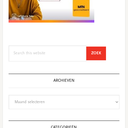
Search
SEARCH
ZOEK
this
website
ARCHIEVEN
Archieven
CATEGORIEËN