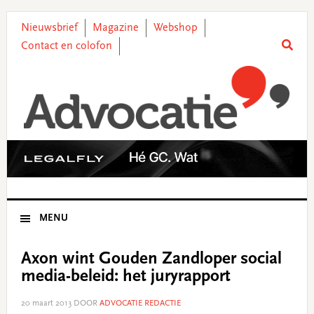
Skip
Skip
Skip
Skip
to
to
to
to
Nieuwsbrief
Magazine
Webshop
primary
main
primary
footer
Contact en colofon
navigation
content
sidebar
MENU
Axon wint Gouden Zandloper social
media-beleid: het juryrapport
20 maart 2013
DOOR
ADVOCATIE REDACTIE