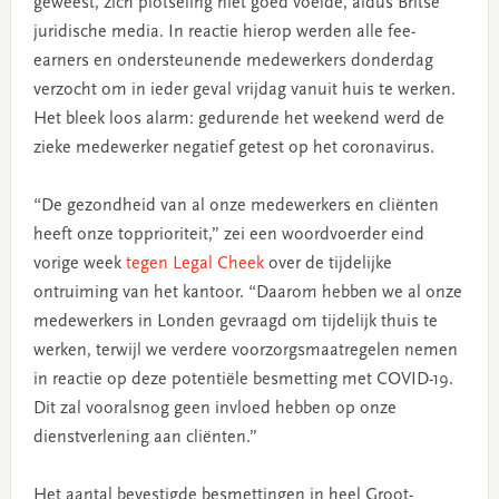
geweest, zich plotseling niet goed voelde, aldus Britse
juridische media. In reactie hierop werden alle fee-
earners en ondersteunende medewerkers donderdag
verzocht om in ieder geval vrijdag vanuit huis te werken.
Het bleek loos alarm: gedurende het weekend werd de
zieke medewerker negatief getest op het coronavirus.
“De gezondheid van al onze medewerkers en cliënten
heeft onze topprioriteit,” zei een woordvoerder eind
vorige week
tegen Legal Cheek
over de tijdelijke
ontruiming van het kantoor. “Daarom hebben we al onze
medewerkers in Londen gevraagd om tijdelijk thuis te
werken, terwijl we verdere voorzorgsmaatregelen nemen
in reactie op deze potentiële besmetting met COVID-19.
Dit zal vooralsnog geen invloed hebben op onze
dienstverlening aan cliënten.”
Het aantal bevestigde besmettingen in heel Groot-