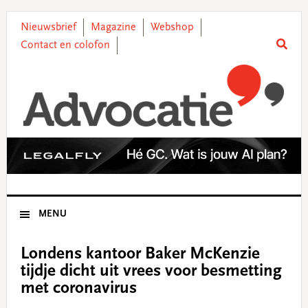
Skip
Skip
Skip
Skip
to
to
to
to
Nieuwsbrief
Magazine
Webshop
primary
main
primary
footer
Contact en colofon
navigation
content
sidebar
MENU
Londens kantoor Baker McKenzie
tijdje dicht uit vrees voor besmetting
met coronavirus