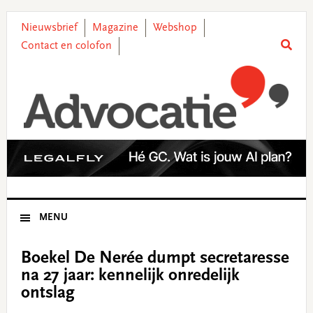
Skip
Skip
Skip
Skip
to
to
to
to
Nieuwsbrief
Magazine
Webshop
primary
main
primary
footer
Contact en colofon
navigation
content
sidebar
MENU
Boekel De Nerée dumpt secretaresse
na 27 jaar: kennelijk onredelijk
ontslag