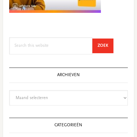
Search
SEARCH
ZOEK
this
website
ARCHIEVEN
Archieven
CATEGORIEËN