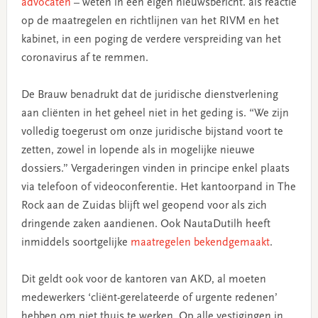
advocaten
– weten in een eigen nieuwsbericht. als reactie
op de maatregelen en richtlijnen van het RIVM en het
kabinet, in een poging de verdere verspreiding van het
coronavirus af te remmen.
De Brauw benadrukt dat de juridische dienstverlening
aan cliënten in het geheel niet in het geding is. “We zijn
volledig toegerust om onze juridische bijstand voort te
zetten, zowel in lopende als in mogelijke nieuwe
dossiers.” Vergaderingen vinden in principe enkel plaats
via telefoon of videoconferentie. Het kantoorpand in The
Rock aan de Zuidas blijft wel geopend voor als zich
dringende zaken aandienen. Ook NautaDutilh heeft
inmiddels soortgelijke
maatregelen bekendgemaakt
.
Dit geldt ook voor de kantoren van AKD, al moeten
medewerkers ‘cliënt-gerelateerde of urgente redenen’
hebben om niet thuis te werken. Op alle vestigingen in