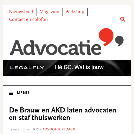
Skip
Skip
Skip
Skip
to
to
to
to
Nieuwsbrief
Magazine
Webshop
primary
main
primary
footer
Contact en colofon
navigation
content
sidebar
MENU
De Brauw en AKD laten advocaten
en staf thuiswerken
13 maart 2020
DOOR
ADVOCATIE REDACTIE