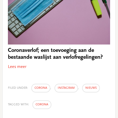
Coronaverlof; een toevoeging aan de
bestaande waslijst aan verlofregelingen?
Lees meer
FILED UNDER:
CORONA
,
INSTAGRAM
,
NIEUWS
TAGGED WITH:
CORONA