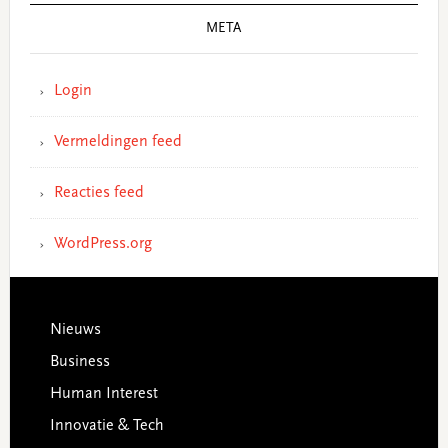
META
Login
Vermeldingen feed
Reacties feed
WordPress.org
Footer
Nieuws
Business
Human Interest
Innovatie & Tech