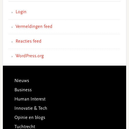
Login
Vermeldingen feed
Reacties feed
WordPress.org
Footer
Nieuws
Business
Human Interest
Innovatie & Tech
Opinie en blogs
Tuchtrecht