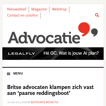
Skip
Skip
Skip
Skip
to
to
to
to
Nieuwsbrief
Magazine
Webshop
primary
main
primary
footer
Contact en colofon
navigation
content
sidebar
MENU
Britse advocaten klampen zich vast
aan ‘paarse reddingsboot’
16 mei 2013
DOOR
ADVOCATIE REDACTIE