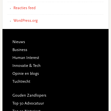
Reacties feed
WordPress.org
Footer
Nieuws
Business
Human Interest
Innovatie & Tech
Opinie en blogs
Tuchtrecht
Gouden Zandlopers
Top 50 Advocatuur