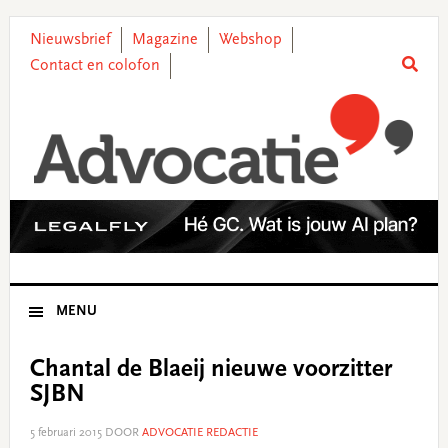
Skip
Skip
Skip
Skip
to
to
to
to
Nieuwsbrief
Magazine
Webshop
primary
main
primary
footer
Contact en colofon
navigation
content
sidebar
MENU
Chantal de Blaeij nieuwe voorzitter
SJBN
5 februari 2015
DOOR
ADVOCATIE REDACTIE