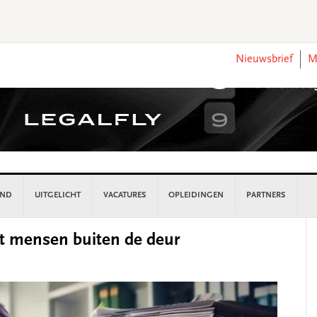
Nieuwsbrief
M
AND
UITGELICHT
VACATURES
OPLEIDINGEN
PARTNERS
P
t mensen buiten de deur
S