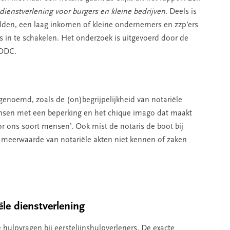
 dienstverlening voor burgers en kleine bedrijven
. Deels is
lden, een laag inkomen of kleine ondernemers en zzp’ers
 in te schakelen. Het onderzoek is uitgevoerd door de
WODC.
noemd, zoals de (on)begrijpelijkheid van notariële
ensen met een beperking en het chique imago dat maakt
oor ons soort mensen’. Ook mist de notaris de boot bij
meerwaarde van notariële akten niet kennen of zaken
ële dienstverlening
hulpvragen bij eerstelijnshulpverleners. De exacte