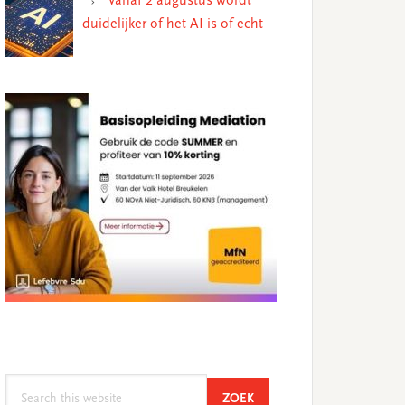
Vanaf 2 augustus wordt
duidelijker of het AI is of echt
Search
SEARCH
ZOEK