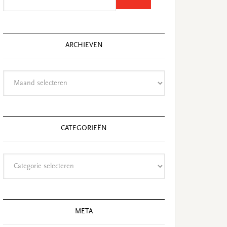
this
website
ARCHIEVEN
Archieven
CATEGORIEËN
Categorieën
META