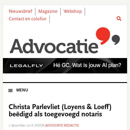
Skip
Skip
Skip
Skip
to
to
to
to
Nieuwsbrief
Magazine
Webshop
primary
main
primary
footer
Contact en colofon
navigation
content
sidebar
MENU
Christa Parlevliet (Loyens & Loeff)
beëdigd als toegevoegd notaris
7 december 2016
DOOR
ADVOCATIE REDACTIE