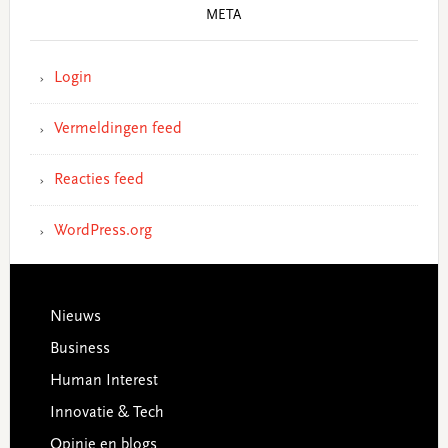
META
Login
Vermeldingen feed
Reacties feed
WordPress.org
Footer
Nieuws
Business
Human Interest
Innovatie & Tech
Opinie en blogs