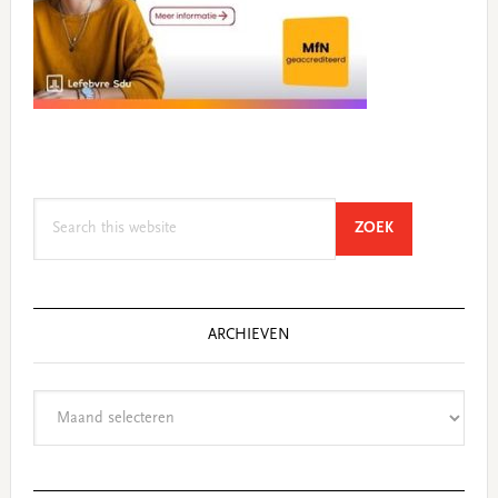
Search
SEARCH
ZOEK
this
website
ARCHIEVEN
Archieven