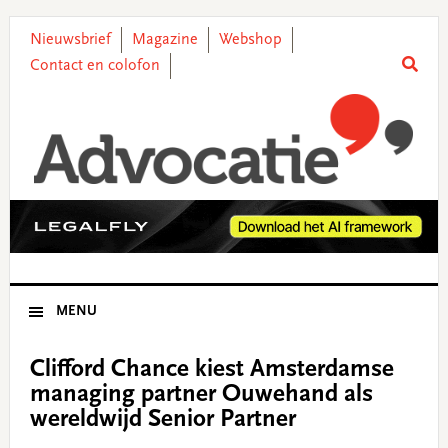
Skip
Skip
Skip
Skip
to
to
to
to
Nieuwsbrief
Magazine
Webshop
primary
main
primary
footer
Contact en colofon
navigation
content
sidebar
MENU
Clifford Chance kiest Amsterdamse
managing partner Ouwehand als
wereldwijd Senior Partner