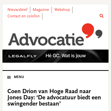
Skip
Skip
Skip
Skip
to
to
to
to
Nieuwsbrief
Magazine
Webshop
primary
main
primary
footer
Contact en colofon
navigation
content
sidebar
MENU
Coen Drion van Hoge Raad naar
Jones Day: ‘De advocatuur biedt een
swingender bestaan’