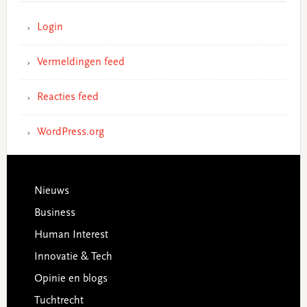
Login
Vermeldingen feed
Reacties feed
WordPress.org
Footer
Nieuws
Business
Human Interest
Innovatie & Tech
Opinie en blogs
Tuchtrecht