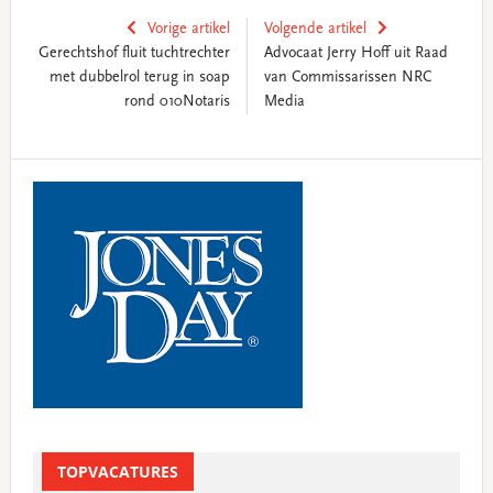
Vorige artikel
Volgende artikel
Gerechtshof fluit tuchtrechter
Advocaat Jerry Hoff uit Raad
met dubbelrol terug in soap
van Commissarissen NRC
rond 010Notaris
Media
Primary
Sidebar
TOPVACATURES