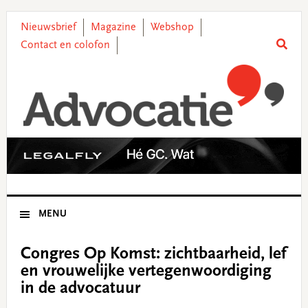
Skip
Skip
Skip
Skip
to
to
to
to
Nieuwsbrief
Magazine
Webshop
primary
main
primary
footer
Contact en colofon
navigation
content
sidebar
MENU
Congres Op Komst: zichtbaarheid, lef
en vrouwelijke vertegenwoordiging
in de advocatuur