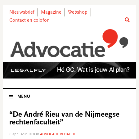
Skip
Skip
Skip
Skip
to
to
to
to
Nieuwsbrief
Magazine
Webshop
primary
main
primary
footer
Contact en colofon
navigation
content
sidebar
MENU
“De André Rieu van de Nijmeegse
rechtenfaculteit”
6 april 2011
DOOR
ADVOCATIE REDACTIE